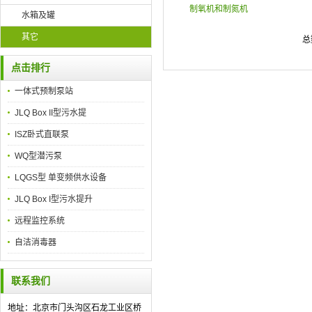
制氧机和制氮机
水箱及罐
其它
总
点击排行
一体式预制泵站
JLQ Box II型污水提
ISZ卧式直联泵
WQ型潜污泵
LQGS型 单变频供水设备
JLQ Box I型污水提升
远程监控系统
自洁消毒器
联系我们
地址：北京市门头沟区石龙工业区桥