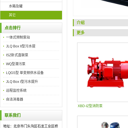
水箱及罐
其它
介绍
点击排行
更多
一体式预制泵站
JLQ Box II型污水提
ISZ卧式直联泵
WQ型潜污泵
LQGS型 单变频供水设备
JLQ Box I型污水提升
远程监控系统
自洁消毒器
XBD-IZ型消防泵
联系我们
地址：北京市门头沟区石龙工业区桥