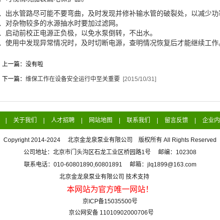
2、出水管路尽可能不要弯曲，及时发现并修补输水管的破裂处，以减少功
3、对杂物较多的水源抽水时要加过滤网。
4、启动前校正电源正负极，以免水泵倒转，不出水。
5、使用中发现异常情况时，及时切断电源，查明情况恢复后才能继续工作
上一篇：没有啦
下一篇：
维保工作在设备安全运行中至关重要
[2015/10/31]
|
关于我们
|
人才招聘
|
网站地图
|
联系我们
|
留言反馈
|
企业内
Copyright 2014-2024 北京金龙泉泵业有限公司 版权所有 All Rights Reserved
公司地址：北京市门头沟区石龙工业区桥园路1号 邮编：102308
联系电话：010-60801890,60801891 邮箱：jlq1899@163.com
北京金龙泉泵业有限公司 技术支持
本网站为官方唯一网站！
京ICP备15035500号
京公网安备 11010902000706号