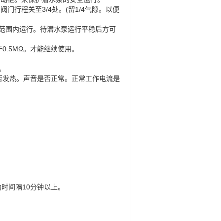
行程关至3/4处。(留1/4气隙。以便
范围内运行。待潜水泵运行平稳后方可
0.5MΩ。才能继续使用。
。
否发热。声音是否正常。正常工作电流是
时间隔10分钟以上。