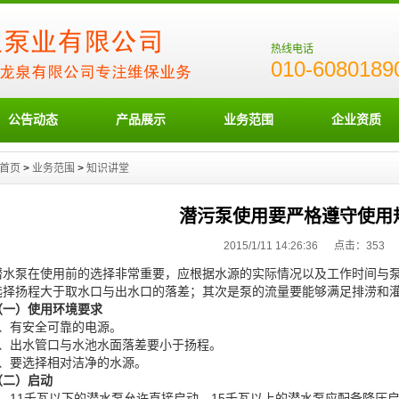
热线电话
010-6080189
公告动态
产品展示
业务范围
企业资质
首页
>
业务范围
>
知识讲堂
潜污泵使用要严格遵守使用
2015/1/11 14:26:36 点击：
353
潜水泵在使用前的选择非常重要，应根据水源的实际情况以及工作时间与
选择扬程大于取水口与出水口的落差；其次是泵的流量要能够满足排涝和
（一）使用环境要求
1、有安全可靠的电源。
2、出水管口与水池水面落差要小于扬程。
3、要选择相对洁净的水源。
（二）启动
1、11千瓦以下的潜水泵允许直接启动。15千瓦以上的潜水泵应配备降压