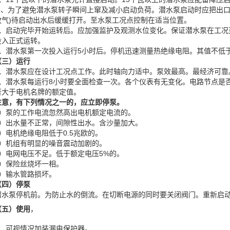
2.、为了避免潜水泵转子瞬间上窜及减小启动负荷。潜水泵启动时应把出口阀门
放气)待启动出水后缓缓打开。至水泵工况点控制在适当位置。
3、启动完毕开始运转后。应加强监护及观测水位变化。保证潜水泵在工况
投入正式运转。
4、潜水泵第一次投入运行5小时后。停机迅速测量热绝缘电阻。其值不低于
（三）运行
1、潜水泵应在设计工况点工作。此时轴向力适中。泵效最高。最经济可靠
2、潜水泵每运行8小时要全面检查一次。各个仪表有无变化。电路节点是
否大于电机名牌的额定值。
注意，有下列情况之一的，应立即停泵。
1）泵的工作电流忽然高出电机额定电流的。
2）出水量不正常，间隙性出水。含沙量加大。
3）电机绝缘电阻低于0.5兆欧的。
4）机组有明显的噪音震动加剧的。
5）电网电压不足。低于额定电压5%的。
6）保险丝烧坏一相。
7）输水管路损坏。
（四）停泵
潜水泵停机前。为防止水的倒流。在切断电源的同时要关闭阀门。重新启动
（五）使用
，
1、可视情况加装漏电保护器。